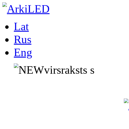
Lat
Rus
Eng