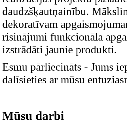
daudzšķautņainību. Mākslinie
dekoratīvam apgaismojumam
risinājumi funkcionāla apga
izstrādāti jaunie produkti.
Esmu pārliecināts - Jums iep
dalīsieties ar mūsu entuzia
Mūsu darbi