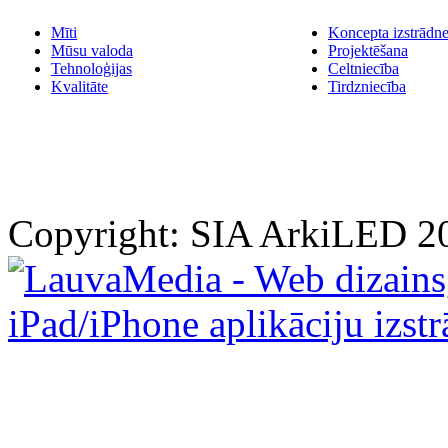
Mīti
Koncepta izstrādn
Mūsu valoda
Projektēšana
Tehnoloģijas
Celtniecība
Kvalitāte
Tirdzniecība
Copyright: SIA ArkiLED 2