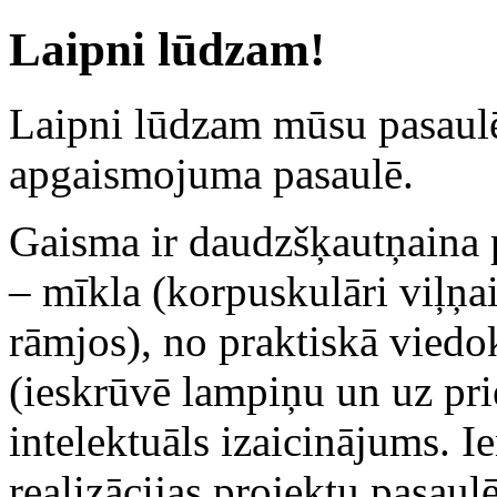
Laipni lūdzam!
Laipni lūdzam mūsu pasaulē 
apgaismojuma pasaulē.
Gaisma ir daudzšķautņaina p
– mīkla (korpuskulāri viļņa
rāmjos), no praktiskā viedo
(ieskrūvē lampiņu un uz pr
intelektuāls izaicinājums. I
realizācijas projektu pasaul