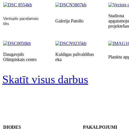
Stadiona
Ventspils paceļamais
Galerija Patollo
apgaismoj
tilts
projekteša
Daugavpils
Kuldigas pašvaldibas
Plauktu ap
Olimpiskais centrs
eka
Skatīt visus darbus
DIODES
PAKALPOJUMI