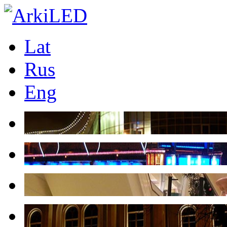
Lat
Rus
Eng