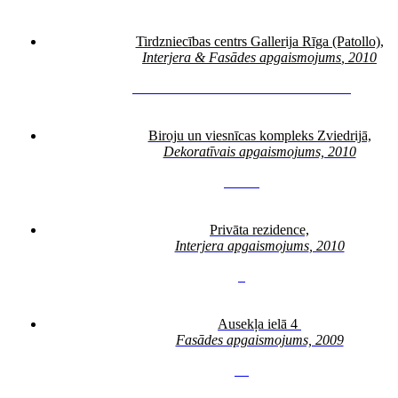
Tirdzniecības centrs Gallerija Rīga (Patollo),
Interjera & Fasādes apgaismojums
, 2010
3
4
5
6
7
8
9
10
11
12
13
14
15
16
17
18
19
20
21
Biroju un viesnīcas kompleks Zviedrijā,
Dekoratīvais apgaismojums, 2010
3
4
5
6
7
Privāta rezidence,
Interjera apgaismojums
, 2010
3
Ausekļa ielā 4
Fasādes apgaismojums, 2009
3
4