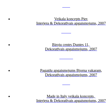
3
4
5
6
Veikala koncepts Pier,
Interjera & Dekoratīvais apgaismojums, 2007
3
4
5
6
7
Biroju centrs Duntes 11,
Dekoratīvais apgaismojums, 2007
3
4
5
6
7
8
9
Pagaidu apgaismojums Bjorna vakaram,
Dekoratīvais apgaismojums, 2007
3
4
5
6
Made in Italy veikala koncepts,
Interjera & Dekoratīvais apgaismojums, 2007
3