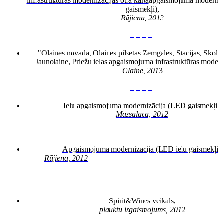
infrastruktūras modernizācijas otra kārta
apgaismojuma modern
gaismekļi),
Rūjiena, 2013
3
4
5
6
"Olaines novada, Olaines pilsētas Zemgales, Stacijas, Skol
Jaunolaine, Priežu ielas apgaismojuma infrastruktūras mode
Olaine, 201
3
3
4
5
6
Ielu apgaismojuma modernizācija (LED gaismekļi)
Mazsalaca, 2012
3
4
5
6
Apgaismojuma modernizācija (LED ielu gaismekļi
Rūjiena, 2012
3
4
5
6
7
Spirit&Wines veikals,
plauktu izgaismojums, 2012