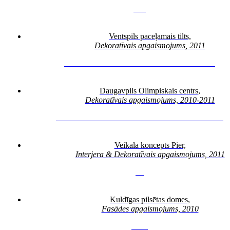
3
4
5
Ventspils paceļamais tilts,
Dekoratīvais apgaismojums, 2011
3
4
5
6
7
8
9
11
12
13
14
15
16
17
18
19
20
21
22
23
24
25
Daugavpils Olimpiskais centrs,
Dekoratīvais apgaismojums, 2010-2011
3
4
5
6
7
8
9
10
11
12
13
14
15
16
17
18
19
20
21
22
23
24
25
26
Veikala koncepts Pier,
Interjera & Dekoratīvais apgaismojums, 2011
3
4
Kuldīgas pilsētas domes,
Fasādes apgaismojums, 2010
3
4
5
6