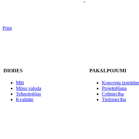
Print
DIODES
PAKALPOJUMI
Mīti
Koncepta izstrādn
Mūsu valoda
Projektēšana
Tehnoloģijas
Celtniecība
Kvalitāte
Tirdzniecība