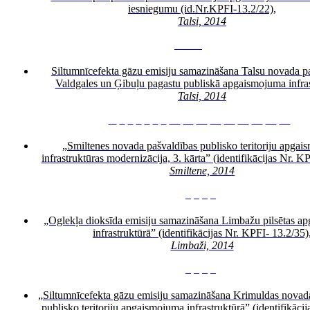
iesniegumu (id.Nr.KPFI-13.2/22)
,
Talsi, 2014
3
4
6
7
8
Siltumnīcefekta gāzu emisiju samazināšana Talsu novada p
Valdgales un Ģibuļu pagastu publiskā apgaismojuma infras
Talsi, 2014
3
4
5
6
7
8
9
10
11
12
13
14
15
16
17
18
„Smiltenes novada pašvaldības publisko teritoriju apga
infrastruktūras modernizācija, 3. kārta” (identifikācijas Nr. K
Smiltene, 2014
3
4
5
6
„Oglekļa dioksīda emisiju samazināšana Limbažu pilsētas a
infrastruktūrā” (identifikācijas Nr. KPFI- 13.2/35)
Limbaži, 2014
3
4
5
6
„Siltumnīcefekta gāzu emisiju samazināšana Krimuldas novad
publisko teritoriju apgaismojuma infrastruktūrā” (identifikāci