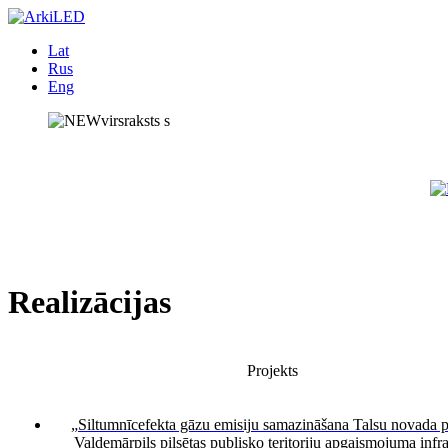
Lat
Rus
Eng
Realizācijas
Projekts
„Siltumnīcefekta gāzu emisiju samazināšana Talsu novada p
Valdemārpils pilsētas publisko teritoriju apgaismojuma infr