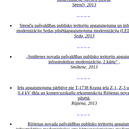
Strenči, 2013
3
4
5
6
Strenču pašvaldības publisko teritoriju apgaismojuma un infr
modernizācija Sedas pilsētā
apgaismojuma modernizācija (LED
Seda, 2013
3
4
5
6
„Smiltenes novada pašvaldības publisko teritoriju apga
infrastruktūras modernizācija, 2.kārta”
,
Smiltene, 2013
3
4
5
6
Ielu
apgaismojuma pārbūve pie T-1738 Krasta iela Z-1, Z-3 
0.4 kV tīkla un komercuzskaišu rekonstrukcija Rūjienas nov
pilsētā
,
Rūjiena, 2013
3
4
5
6
Rūjienas novada pašvaldības publisko teritoriju apgai