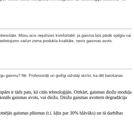
ntensitāte. Mūsu acis nejutīsies komfortabli: ja gaisma būs pārāk spilgta vai
pielietojums vai/un zema produkta kvalitāte, nevis gaismas avots.
īgu gaismu? Nē. Profesionāļi un godīgi ražotāji atzīst, ka dēļ barošanas
mpām ir tāds pats, kā citās tehnoloģijās. Otrkārt, gaismas diožu moduļa
icionāls gaismas avots, vai diožu. Diožu gaismas avotiem degradācija
tnējās gaismas plūsmas (t.i. kļūs par 30% blāvāks) un tā darbības