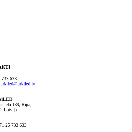
AKTI
 733 633
:
arkiled@arkiled.lv
kiLED
s iela 189, Rīga,
, Latvija
371 25 733 633