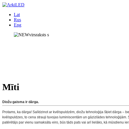
Lat
Rus
Eng
Mīti
Diožu gaisma ir dārga
.
Protams, ka dārga! Salīdzinot ar kvēlspuldzēm, diožu tehnoloģija šķiet dārga – bet
kvēlspuldzes, to cena strauji tuvojas luminiscentām un gāzizlādes tehnoloģijām. Sva
patērētājs par vienu samaksātu eiro, būs tāds pats vai arī lielāks, kā mūsdienu i