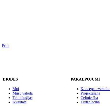
Print
DIODES
PAKALPOJUMI
Mīti
Koncepta izstrādn
Mūsu valoda
Projektēšana
Tehnoloģijas
Celtniecība
Kvalitāte
Tirdzniecība