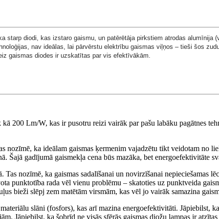
, ka starp diodi, kas izstaro gaismu, un patērētāja pirkstiem atrodas alumīnija
tehnoloģijas, nav ideālas, lai pārvērstu elektrību gaismas viļņos – tieši šos 
iz gaismas diodes ir uzskatītas par vis efektīvākām.
k kā 200 Lm/W, kas ir pusotru reizi vairāk par pašu labāku pagātnes tehn
Tas nozīmē, ka ideālam gaismas ķermenim vajadzētu tikt veidotam no liela
azonā. Šajā gadījumā gaismekļa cena būs mazāka, bet energoefektivitāte
. Tas nozīmē, ka gaismas sadalīšanai un novirzīšanai nepieciešamas lēcas
ota punktotība rada vēl vienu problēmu – skatoties uz punktveida gaisma
oduļus bieži slēpj zem matētām virsmām, kas vēl jo vairāk samazina gais
teriālu slāni (fosfors), kas arī mazina energoefektivitāti. Jāpiebilst, ka 
m. Jāpiebilst, ka šobrīd ne visās sfērās gaismas diožu lampas ir atzītas p