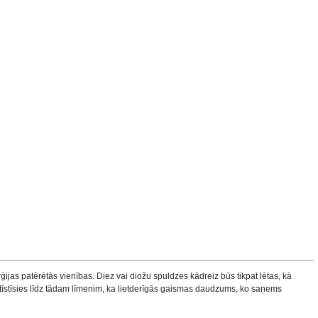
ijas patērētās vienības. Diez vai diožu spuldzes kādreiz būs tikpat lētas, kā
s attīstīsies līdz tādam līmenim, ka lietderīgās gaismas daudzums, ko saņems