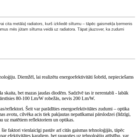
 (vai cita metāla) radiators, kurš izkliedē siltumu – tāpēc gaismekļa ķermenis
zudumus mēs jūtam siltuma veidā uz radiatora. Tāpat jāuzsver, ka zudumi
oloģiju. Diemžēl, lai realizētu energoefektivitāti šobrīd, nepieciešams
 skaita, bet mazas jaudas diodēm. Sadzīvē tas ir nerentabli - labāk
 svārstīsies 80-100 Lm/W robežās, nevis 200 Lm/W.
/reflektori. Šeit var parādīties energoefektivitātes zudumi – optika
s avotu, cilvēka acis tiek pakļautas nepatīkamai pārslodzei (līdzīgi,
mu uz matētiem reflektoriem un optikas.
šie faktori vienlaicīgi pastāv arī citās gaismas tehnoloģijās, tāpēc
ar efektivitātes karaļiem, bet raugoties uz tehnoloģiju attīstību, var