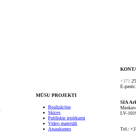
KONT
+371
25
E-pasts
MŪSU PROJEKTI
SIA Ar
Realizācijas
Maskava
e
Skices
LV-1019
Publiskie iepirkumi
Video materiāli
Atsauksmes
Тel.: +