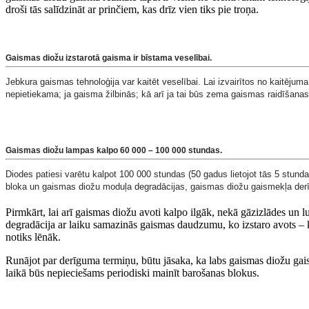
droši tās salīdzināt ar prinčiem, kas drīz vien tiks pie troņa.
Gaismas diožu izstarotā gaisma ir bīstama veselībai
.
Jebkura gaismas tehnoloģija var kaitēt veselībai. Lai izvairītos no kaitējum
nepietiekama; ja gaisma žilbinās; kā arī ja tai būs zema gaismas raidīšanas
Gaismas diožu lampas kalpo 60 000 – 100 000 stundas
.
Diodes patiesi varētu kalpot 100 000 stundas (50 gadus lietojot tās 5 stunda
bloka un gaismas diožu moduļa degradācijas, gaismas diožu gaismekļa derī
Pirmkārt, lai arī gaismas diožu avoti kalpo ilgāk, nekā gāzizlādes un 
degradācija ar laiku samazinās gaismas daudzumu, ko izstaro avots – ka
notiks lēnāk.
Runājot par derīguma termiņu, būtu jāsaka, ka labs gaismas diožu gais
laikā būs nepieciešams periodiski mainīt barošanas blokus.