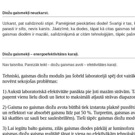
Diožu gaismekļi neuzkarst
.
Uzkarst, pat salīdzinoši stipri. Pamēģiniet pieskārties diodei! Svarīgi ir tas
parasti ir silts, nevis karsts. Jāatzīmē, ka diodes, tāpat kā citas gaismas 
gaismas diodēm ir mazāki, salīdzinājumā ar citām tehnoloģijām, tāpēc pašre
Diožu gaismekļi – energoefektīvitātes karaļi
.
Nav taisnība. Pareizāk teikt – diožu gaismas avoti – efektivitātes karaļi.
Tehniski, gaismas diožu modulis jau šobrīd laboratorijā spēj dot vairā
novērst sekojošas problēmas:
1) Aukstā laboratoriskā efektivitāte panākta pie ļoti mazām strāvām. 
paņemt vienu lielu diodi un lietot to maksimāli atļautā strāvas diap
2) Gaisma no gaismas diožu avota būtībā tiek izstarota plaknē pussfērā
un reflektori var absorbēt gaismu līdz pat 50 %. Turpretim, gaismas av
kā skatīties uz sauli bez saulesbrillēm). Tieši tāpēc gaismas diožu m
3) Lai iegūtu balto gaismu, zilās gaismas diodes pārklāj ar luminoforu ma
gaismas diožu gaisma realitātē tāpat ir viena no efektīvākām tehnoloģijā