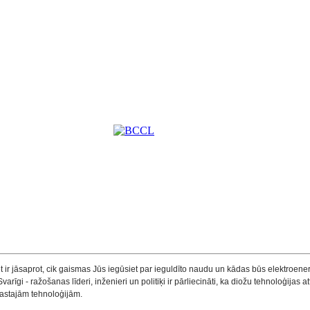
 ir jāsaprot, cik gaismas Jūs iegūsiet par ieguldīto naudu un kādas būs elektroenerģ
rīgi - ražošanas līderi, inženieri un politiķi ir pārliecināti, ka diožu tehnoloģija
erastajām tehnoloģijām.