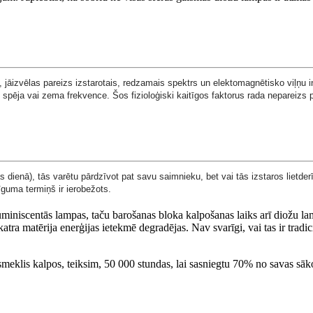
a, jāizvēlas pareizs izstarotais, redzamais spektrs un elektomagnētisko viļņu i
 spēja vai zema frekvence. Šos fizioloģiski kaitīgos faktorus rada nepareizs 
s dienā), tās varētu pārdzīvot pat savu saimnieku, bet vai tās izstaros lietder
guma termiņš ir ierobežots.
luminiscentās lampas, taču barošanas bloka kalpošanas laiks arī diožu la
tra matērija enerģijas ietekmē degradējas. Nav svarīgi, vai tas ir trad
meklis kalpos, teiksim, 50 000 stundas, lai sasniegtu 70% no savas sāko