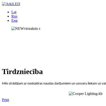
Lat
Rus
Eng
Tirdzniecība
Mēs strādājam ar neskaidras naudas darījumiem un uzsvaru liekam uz vair
Print