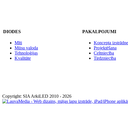
DIODES
PAKALPOJUMI
Mīti
Koncepta izstrādn
Mūsu valoda
Projektēšana
Tehnoloģijas
Celtniecība
Kvalitāte
Tirdzniecība
Copyright: SIA ArkiLED 2010 - 2026