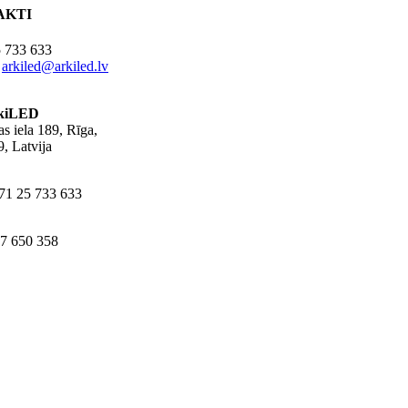
AKTI
 733 633
:
arkiled@arkiled.lv
kiLED
s iela 189, Rīga,
, Latvija
371 25 733 633
67 650 358