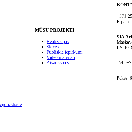
KONT
+371
25
E-pasts
MŪSU PROJEKTI
SIA Ar
Realizācijas
Maskava
e
Skices
LV-1019
Publiskie iepirkumi
Video materiāli
Atsauksmes
Тel.: +
Fakss: 