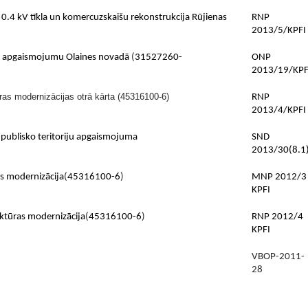
 0.4 kV tīkla un komercuzskaišu rekonstrukcija Rūjienas
RNP
2013/5/KPFI
) apgaismojumu Olaines novadā
(
31527260-
ONP
2013/19/KPF
ras modernizācijas otrā kārta (45316100-6)
RNP
2013/4/KPFI
 publisko teritoriju apgaismojuma
SND
2013/30(8.1
as modernizācija
(
45316100-6
)
MNP 2012/3
KPFI
uktūras modernizācija
(
45316100-6
)
RNP 2012/4
KPFI
VBOP-2011-
28