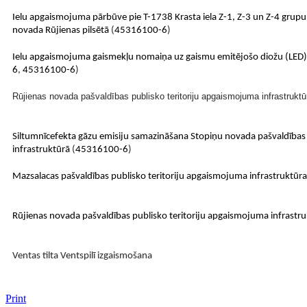
Ielu apgaismojuma pārbūve pie T-1738 Krasta iela Z-1, Z-3 un Z-4 grupu
novada Rūjienas pilsētā
(
45316100-6
)
Ielu apgaismojuma gaismekļu nomaiņa uz gaismu emitējošo diožu (LED
6
,
45316100-6
)
Rūjienas novada pašvaldības publisko teritoriju apgaismojuma infrastruktū
Siltumnīcefekta gāzu emisiju samazināšana Stopiņu novada pašvaldības
infrastruktūrā
(
45316100-6
)
Mazsalacas pašvaldības publisko teritoriju apgaismojuma infrastruktūr
Rūjienas novada pašvaldības publisko teritoriju apgaismojuma infrastr
Ventas tilta Ventspilī izgaismošana
Print