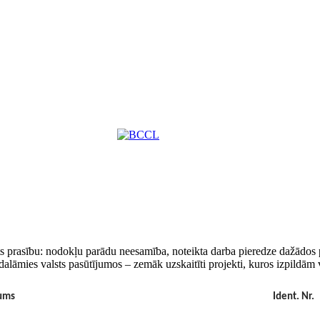
ts prasību: nodokļu parādu neesamība, noteikta darba pieredze dažādos pr
alāmies valsts pasūtījumos – zemāk uzskaitīti projekti, kuros izpildām 
ums
Ident. Nr.