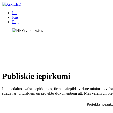
Lat
Rus
Eng
Publiskie iepirkumi
Lai piedalītos valsts iepirkumos, firmai jāizpilda virkne minimālo vals
strādāt ar juridiskiem un projektu dokumentiem utt. Mēs varam un pied
Projekta nosauk