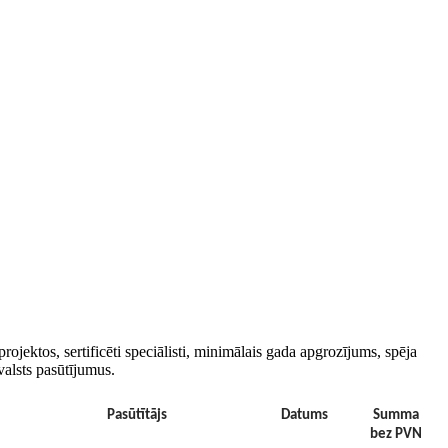
ojektos, sertificēti speciālisti, minimālais gada apgrozījums, spēja
valsts pasūtījumus.
Pasūtītājs
Datums
Summa
bez PVN