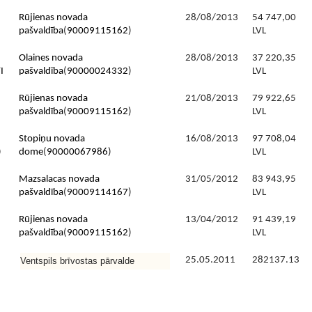
Rūjienas novada
28/08/2013
54 747,00
pašvaldība
(
90009115162
)
LVL
Olaines novada
28/08/2013
37 220,35
I
pašvaldība
(
90000024332
)
LVL
Rūjienas novada
21/08/2013
79 922,65
pašvaldība
(
90009115162
)
LVL
Stopiņu novada
16/08/2013
97 708,04
)
dome
(
90000067986
)
LVL
Mazsalacas novada
31/05/2012
83 943,95
pašvaldība
(
90009114167
)
LVL
Rūjienas novada
13/04/2012
91 439,19
pašvaldība
(
90009115162
)
LVL
25.05.2011
282
137.13
Ventspils brīvostas pārvalde