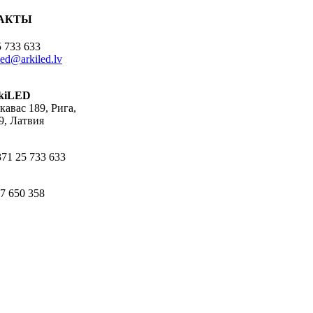
АКТЫ
 733 633
led@arkiled.lv
rkiLED
кавас 189, Рига,
9, Латвия
371 25 733 633
7 650 358