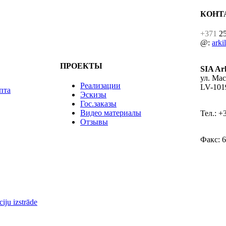
КОНТ
+371
25
@:
arki
ПРОЕКТЫ
SIA A
ул. Мас
Реализации
LV-101
пта
Эскизы
Гос.заказы
Видео материалы
Тел.: +
Отзывы
Факс: 6